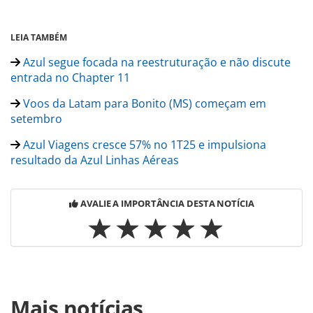
LEIA TAMBÉM
Azul segue focada na reestruturação e não discute
entrada no Chapter 11
Voos da Latam para Bonito (MS) começam em
setembro
Azul Viagens cresce 57% no 1T25 e impulsiona
resultado da Azul Linhas Aéreas
AVALIE A IMPORTÂNCIA DESTA NOTÍCIA
Para compartilhar esse conteúdo, por favor utilize o link
Mais notícias
https://www.panrotas.com.br/aviacao/empresas/2025/05/a