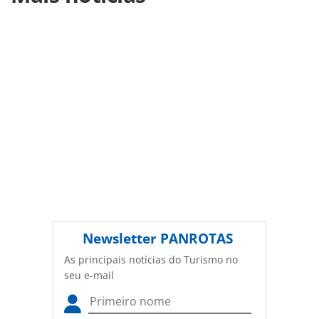
troca-de-tom-e-de-cor-para-celebrar-a-magia-do-festival-
de-parintins-veja-video_217437.html ou as ferramentas
oferecidas na página. Todo o conteúdo produzido pela
PANROTAS Editora é protegido pela legislação brasileira
sobre direito autoral. Não reproduza o conteúdo sem
autorização da PANROTAS Editora
(copyright@panrotas.com.br).
Newsletter
PANROTAS
As principais notícias do Turismo no
seu e-mail