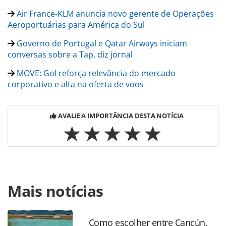
Air France-KLM anuncia novo gerente de Operações
Aeroportuárias para América do Sul
Governo de Portugal e Qatar Airways iniciam
conversas sobre a Tap, diz jornal
MOVE: Gol reforça relevância do mercado
corporativo e alta na oferta de voos
AVALIE A IMPORTÂNCIA DESTA NOTÍCIA
Para compartilhar esse conteúdo, por favor utilize o link
Mais notícias
https://www.panrotas.com.br/aviacao/empresas/2025/12/fl
blue-lanca-planos-de-assinatura-que-amplia-
beneficios_224318.html ou as ferramentas oferecidas na
página. Todo o conteúdo produzido pela PANROTAS
Como escolher entre Cancún,