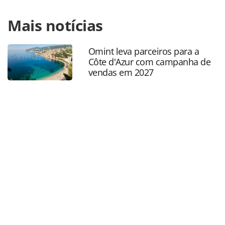
Para compartilhar esse conteúdo, por favor utilize o link
Mais notícias
https://www.panrotas.com.br/aviacao/empresas/2026/01/c
11-azul-aprova-novo-plano-de-negocios-e-eleva-captacao-
para-us-950-milhoes_225119.html ou as ferramentas
Omint leva parceiros para a
oferecidas na página. Todo o conteúdo produzido pela
Côte d'Azur com campanha de
PANROTAS Editora é protegido pela legislação brasileira
vendas em 2027
sobre direito autoral. Não reproduza o conteúdo sem
autorização da PANROTAS Editora
(copyright@panrotas.com.br).