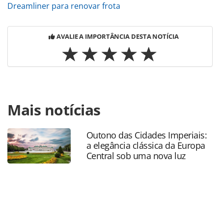
Dreamliner para renovar frota
AVALIE A IMPORTÂNCIA DESTA NOTÍCIA
Para compartilhar esse conteúdo, por favor utilize o link
Mais notícias
https://www.panrotas.com.br/aviacao/empresas/2026/02/d
encomenda-31-aeronaves-widebody-da-airbus-com-
entregas-a-partir-de-2029_225469.html ou as ferramentas
Outono das Cidades Imperiais:
oferecidas na página. Todo o conteúdo produzido pela
a elegância clássica da Europa
PANROTAS Editora é protegido pela legislação brasileira
Central sob uma nova luz
sobre direito autoral. Não reproduza o conteúdo sem
autorização da PANROTAS Editora
(copyright@panrotas.com.br).