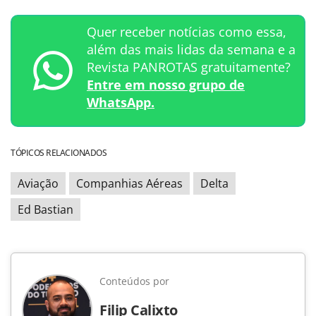
Quer receber notícias como essa,
além das mais lidas da semana e a
Revista PANROTAS gratuitamente?
Entre em nosso grupo de
WhatsApp.
TÓPICOS RELACIONADOS
Aviação
Companhias Aéreas
Delta
Ed Bastian
Conteúdos por
Filip Calixto