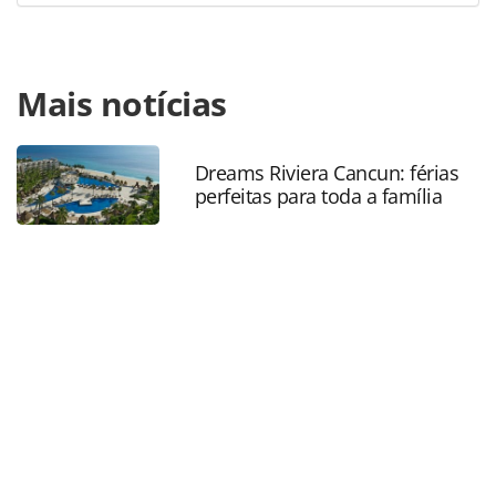
Para compartilhar esse conteúdo, por favor utilize o link
Mais notícias
https://www.panrotas.com.br/aviacao/empresas/2026/03/l
e-premiada-como-a-aerea-mais-pontual-do-brasil-e-
destaque-em-acessibilidade_227095.html ou as
ferramentas oferecidas na página. Todo o conteúdo
Dreams Riviera Cancun: férias
perfeitas para toda a família
produzido pela PANROTAS Editora é protegido pela
legislação brasileira sobre direito autoral. Não reproduza o
conteúdo sem autorização da PANROTAS Editora
(copyright@panrotas.com.br).