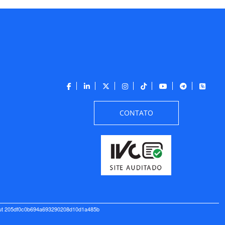
CONTATO
ut 205df0c0b694a693290208d10d1a485b