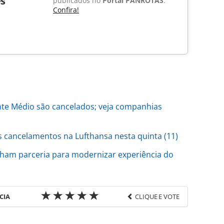
s
publicados no
Portal PANROTAS
.
Confira!
nte Médio são cancelados; veja companhias
cancelamentos na Lufthansa nesta quinta (11)
ham parceria para modernizar experiência do
CIA
CLIQUE E VOTE