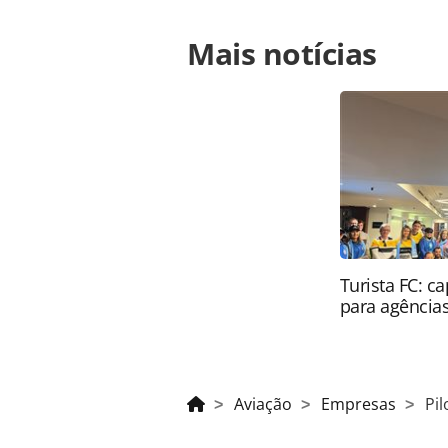
Para compartilhar esse conteúdo, por 
Mais notícias
https://www.panrotas.com.br/aviaca
convocam-greve-de-dois-dias-a-parti
ferramentas oferecidas na página. 
é protegido pela legislação brasilei
sem autorização da PANROTAS Edito
Turista FC: c
para agência
Aviação
Empresas
Pil