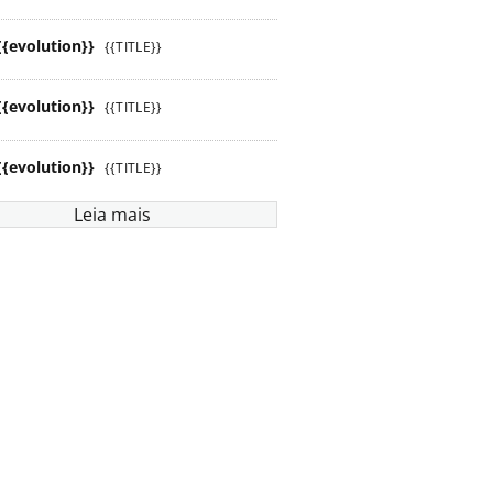
{{evolution}}
{{TITLE}}
{{evolution}}
{{TITLE}}
{{evolution}}
{{TITLE}}
Leia mais