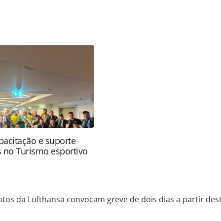
favor utilize o link
o/empresas/2026/03/pilotos-da-lufthansa-
r-desta-quinta-feira-12_226576.html ou as
Todo o conteúdo produzido pela PANROTAS Editora
ra sobre direito autoral. Não reproduza o conteúdo
ra (copyright@panrotas.com.br).
apacitação e suporte
s no Turismo esportivo
otos da Lufthansa convocam greve de dois dias a partir dest