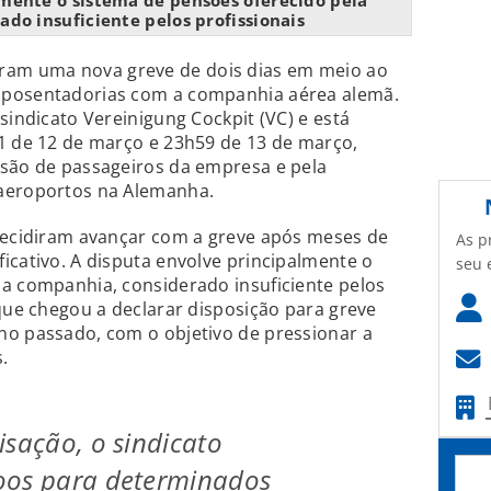
lmente o sistema de pensões oferecido pela
do insuficiente pelos profissionais
ram uma nova greve de dois dias em meio ao
aposentadorias com a companhia aérea alemã.
sindicato Vereinigung Cockpit (VC) e está
01 de 12 de março e 23h59 de 13 de março,
isão de passageiros da empresa e pela
 aeroportos na Alemanha.
 decidiram avançar com a greve após meses de
As p
icativo. A disputa envolve principalmente o
seu 
la companhia, considerado insuficiente pelos
 que chegou a declarar disposição para greve
no passado, com o objetivo de pressionar a
.
isação, o sindicato
oos para determinados