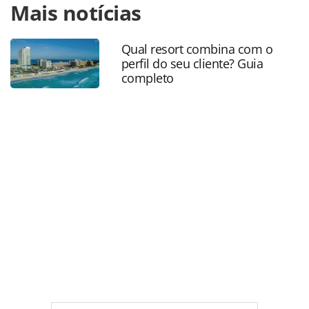
Mais notícias
https://www.panrotas.com.br/aviacao/empresas/2026/03/s
alliance-oficializa-entrada-da-ita-airways-como-seu-mais-
novo-membro_227242.html ou as ferramentas oferecidas
Qual resort combina com o
na página. Todo o conteúdo produzido pela PANROTAS
perfil do seu cliente? Guia
Editora é protegido pela legislação brasileira sobre direito
completo
autoral. Não reproduza o conteúdo sem autorização da
PANROTAS Editora (copyright@panrotas.com.br).