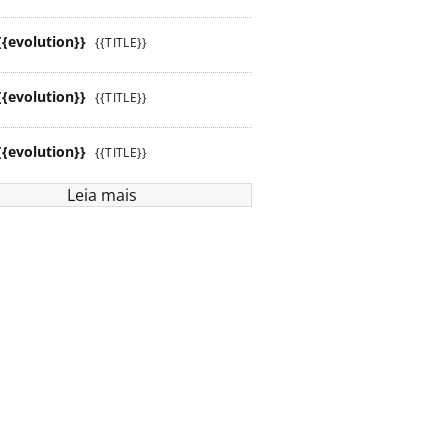
{{evolution}}
{{TITLE}}
{{evolution}}
{{TITLE}}
{{evolution}}
{{TITLE}}
Leia mais