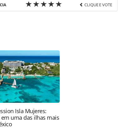
CIA
CLIQUE E VOTE
favor utilize o link
o/eventos/2019/10/secretario-acredita-em-
29.html ou as ferramentas oferecidas na página.
ROTAS Editora é protegido pela legislação
ão reproduza o conteúdo sem autorização da
tas.com.br).
ssion Isla Mujeres:
e em uma das ilhas mais
éxico