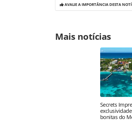
AVALIE A IMPORTÂNCIA DESTA NOTÍ
Para compartilhar esse conteúdo, por 
Mais notícias
https://www.panrotas.com.br/aviaca
revolucao-na-aviacao-do-brasil_1687
Todo o conteúdo produzido pela PAN
brasileira sobre direito autoral. N
PANROTAS Editora (copyright@panro
Secrets Impre
exclusividad
bonitas do M