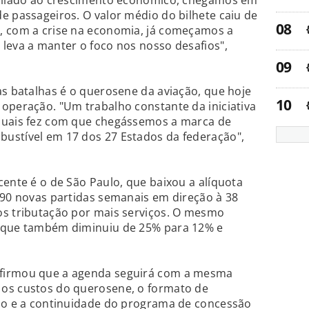
 aliado ao crescimento econômico, chegamos em
e passageiros. O valor médio do bilhete caiu de
, com a crise na economia, já começamos a
leva a manter o foco nos nosso desafios",
as batalhas é o querosene da aviação, que hoje
operação. "Um trabalho constante da iniciativa
duais fez com que chegássemos a marca de
ustível em 17 dos 27 Estados da federação",
cente é o de São Paulo, que baixou a alíquota
490 novas partidas semanais em direção à 38
os tributação por mais serviços. O mesmo
, que também diminuiu de 25% para 12% e
.
firmou que a agenda seguirá com a mesma
os custos do querosene, o formato de
rio e a continuidade do programa de concessão