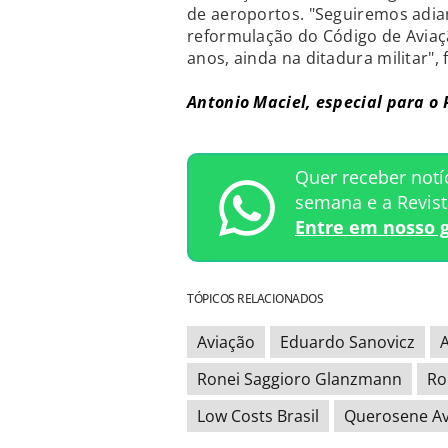
de aeroportos. "Seguiremos adi
reformulação do Código de Aviação
anos, ainda na ditadura militar", f
Antonio Maciel, especial para o
Quer receber notí
semana e a Revis
Entre em nosso 
TÓPICOS RELACIONADOS
Aviação
Eduardo Sanovicz
A
Ronei Saggioro Glanzmann
Ro
Low Costs Brasil
Querosene Av