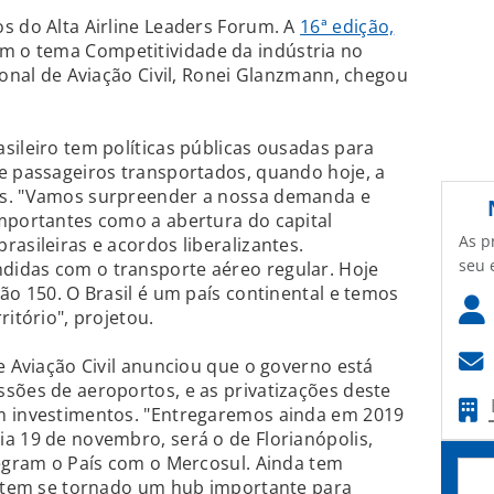
s do Alta Airline Leaders Forum. A
16ª edição,
em o tema Competitividade da indústria no
ional de Aviação Civil, Ronei Glanzmann, chegou
sileiro tem políticas públicas ousadas para
e passageiros transportados, quando hoje, a
es. "Vamos surpreender a nossa demanda e
mportantes como a abertura do capital
As p
asileiras e acordos liberalizantes.
seu 
idas com o transporte aéreo regular. Hoje
ão 150. O Brasil é um país continental e temos
ritório", projetou.
e Aviação Civil anunciou que o governo está
sões de aeroportos, e as privatizações deste
m investimentos. "Entregaremos ainda em 2019
a 19 de novembro, será o de Florianópolis,
tegram o País com o Mercosul. Ainda tem
mo tem se tornado um hub importante para