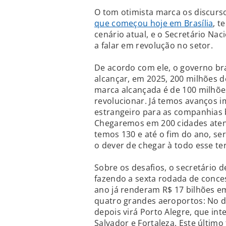
O tom otimista marca os discurso
que começou hoje em Brasília
, t
cenário atual, e o Secretário Nac
a falar em revolução no setor.
De acordo com ele, o governo bra
alcançar, em 2025, 200 milhões d
marca alcançada é de 100 milhõ
revolucionar. Já temos avanços i
estrangeiro para as companhias br
Chegaremos em 200 cidades atend
temos 130 e até o fim do ano, ser
o dever de chegar à todo esse ter
Sobre os desafios, o secretário d
fazendo a sexta rodada de conces
ano já renderam R$ 17 bilhões e
quatro grandes aeroportos: No di
depois virá Porto Alegre, que in
Salvador e Fortaleza. Este últi