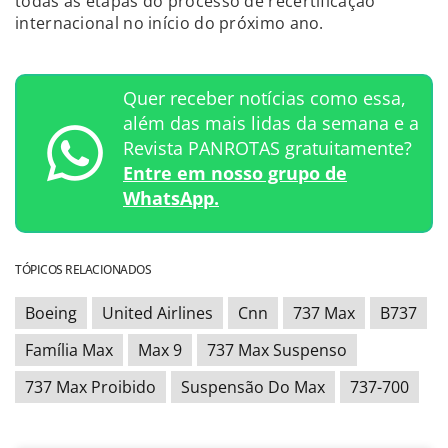
todas as etapas do processo de recertificação
internacional no início do próximo ano.
Quer receber notícias como essa,
além das mais lidas da semana e a
Revista PANROTAS gratuitamente?
Entre em nosso grupo de
WhatsApp.
TÓPICOS RELACIONADOS
Boeing
United Airlines
Cnn
737 Max
B737
Família Max
Max 9
737 Max Suspenso
737 Max Proibido
Suspensão Do Max
737-700