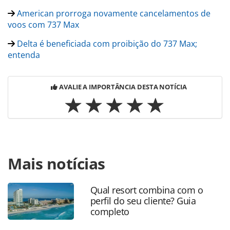
American prorroga novamente cancelamentos de
voos com 737 Max
Delta é beneficiada com proibição do 737 Max;
entenda
AVALIE A IMPORTÂNCIA DESTA NOTÍCIA
Para compartilhar esse conteúdo, por favor utilize o link
Mais notícias
https://www.panrotas.com.br/aviacao/investimentos/2019/
comprara-avioes-usados-para-suprir-suspensao-do-
max_166067.html ou as ferramentas oferecidas na página.
Qual resort combina com o
Todo o conteúdo produzido pela PANROTAS Editora é
perfil do seu cliente? Guia
protegido pela legislação brasileira sobre direito autoral.
completo
Não reproduza o conteúdo sem autorização da PANROTAS
Editora (copyright@panrotas.com.br).