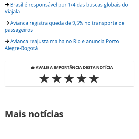
Brasil é responsável por 1/4 das buscas globais do
Viajala
Avianca registra queda de 9,5% no transporte de
passageiros
Avianca reajusta malha no Rio e anuncia Porto
Alegre-Bogotá
AVALIE A IMPORTÂNCIA DESTA NOTÍCIA
Para compartilhar esse conteúdo, por favor utilize o link
Mais notícias
https://www.panrotas.com.br/aviacao/novas-
rotas/2020/01/avianca-confirma-rota-a-poa-e-promete-2-
novos-destinos-no-brasil_170740.html ou as ferramentas
oferecidas na página. Todo o conteúdo produzido pela