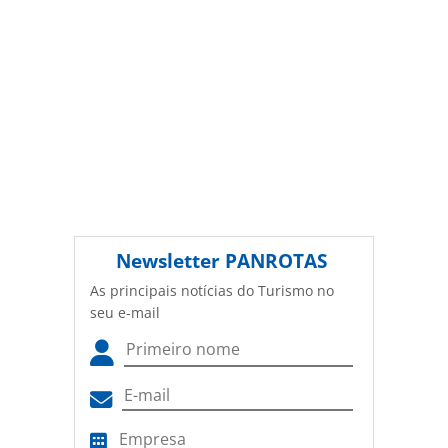
PANROTAS Editora é protegido pela legislação brasileira
sobre direito autoral. Não reproduza o conteúdo sem
autorização da PANROTAS Editora
(copyright@panrotas.com.br).
Newsletter
PANROTAS
As principais notícias do Turismo no
seu e-mail