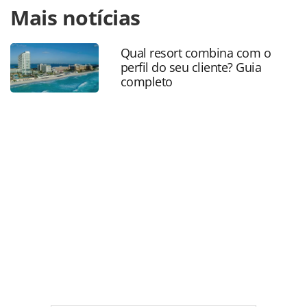
Mais notícias
https://www.panrotas.com.br/aviacao/novas-
rotas/2025/08/azul-anuncia-retomada-de-voos-entre-
manaus-e-barcelos-am_220362.html ou as ferramentas
Qual resort combina com o
oferecidas na página. Todo o conteúdo produzido pela
perfil do seu cliente? Guia
PANROTAS Editora é protegido pela legislação brasileira
completo
sobre direito autoral. Não reproduza o conteúdo sem
autorização da PANROTAS Editora
(copyright@panrotas.com.br).