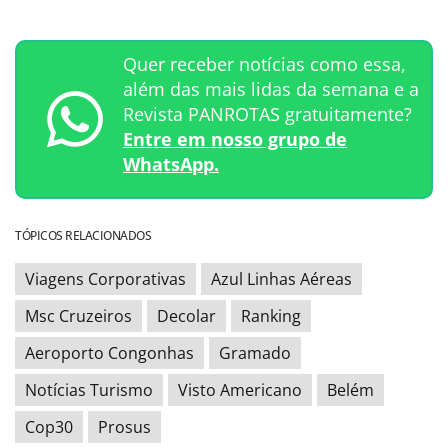
Quer receber notícias como essa,
além das mais lidas da semana e a
Revista PANROTAS gratuitamente?
Entre em nosso grupo de
WhatsApp.
TÓPICOS RELACIONADOS
Viagens Corporativas
Azul Linhas Aéreas
Msc Cruzeiros
Decolar
Ranking
Aeroporto Congonhas
Gramado
Notícias Turismo
Visto Americano
Belém
Cop30
Prosus