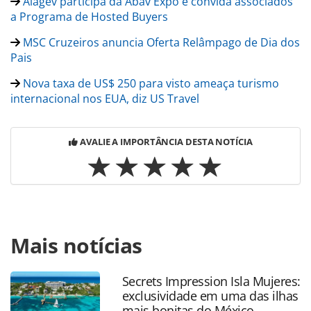
Alagev participa da Abav Expo e convida associados
a Programa de Hosted Buyers
MSC Cruzeiros anuncia Oferta Relâmpago de Dia dos
Pais
Nova taxa de US$ 250 para visto ameaça turismo
internacional nos EUA, diz US Travel
AVALIE A IMPORTÂNCIA DESTA NOTÍCIA
Para compartilhar esse conteúdo, por favor utilize o link
Mais notícias
https://www.panrotas.com.br/mercado/pesquisas-e-
estatisticas/2025/08/as-noticias-mais-lidas-da-1a-semana-
de-agosto-confira-ranking-e-resumo_220360.html ou as
Secrets Impression Isla Mujeres:
ferramentas oferecidas na página. Todo o conteúdo
exclusividade em uma das ilhas
produzido pela PANROTAS Editora é protegido pela
mais bonitas do México