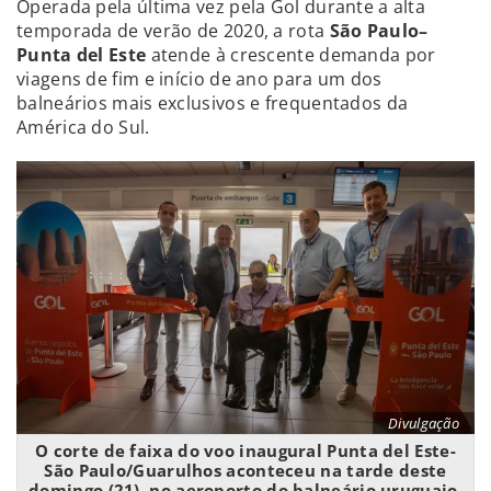
Operada pela última vez pela Gol durante a alta
temporada de verão de 2020, a rota
São Paulo–
Punta del Este
atende à crescente demanda por
viagens de fim e início de ano para um dos
balneários mais exclusivos e frequentados da
América do Sul.
Divulgação
O corte de faixa do voo inaugural Punta del Este-
São Paulo/Guarulhos aconteceu na tarde deste
domingo (21), no aeroporto do balneário uruguaio,