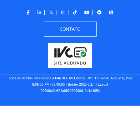
CONTATO
Todos os direitos reservados a PANROTAS Editora - Ver.
Thursday, August 6, 2026
6:08:05 PM -03:00:00 - Builder 2026.6.2.1
/ Layout
205df0c0b694a693290208d10d1a485b