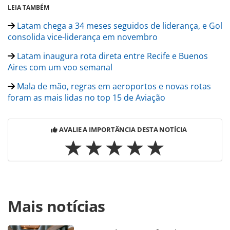
LEIA TAMBÉM
Latam chega a 34 meses seguidos de liderança, e Gol
consolida vice-liderança em novembro
Latam inaugura rota direta entre Recife e Buenos
Aires com um voo semanal
Mala de mão, regras em aeroportos e novas rotas
foram as mais lidas no top 15 de Aviação
AVALIE A IMPORTÂNCIA DESTA NOTÍCIA
Para compartilhar esse conteúdo, por favor utilize o link
Mais notícias
https://www.panrotas.com.br/aviacao/novas-
rotas/2025/12/gol-inaugura-corredor-aereo-entre-punta-
del-este-buenos-aires-e-sao-paulo_224609.html ou as