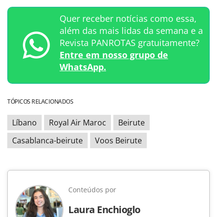
Quer receber notícias como essa,
além das mais lidas da semana e a
Revista PANROTAS gratuitamente?
Entre em nosso grupo de
WhatsApp.
TÓPICOS RELACIONADOS
Líbano
Royal Air Maroc
Beirute
Casablanca-beirute
Voos Beirute
Conteúdos por
Laura Enchioglo