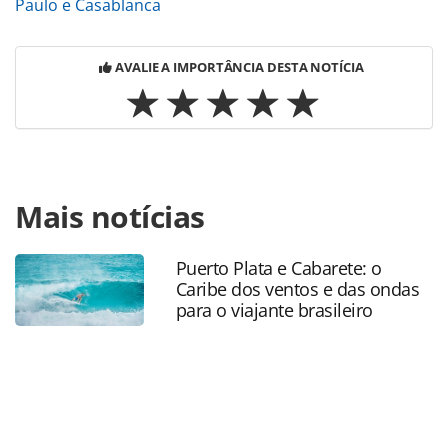
Paulo e Casablanca
AVALIE A IMPORTÂNCIA DESTA NOTÍCIA
Para compartilhar esse conteúdo, por favor utilize o link
Mais notícias
https://www.panrotas.com.br/aviacao/novas-
rotas/2026/03/royal-air-maroc-lanca-voo-para-beirute-e-
amplia-malha-global-em-2026_226120.html ou as
Puerto Plata e Cabarete: o
ferramentas oferecidas na página. Todo o conteúdo
Caribe dos ventos e das ondas
produzido pela PANROTAS Editora é protegido pela
para o viajante brasileiro
legislação brasileira sobre direito autoral. Não reproduza o
conteúdo sem autorização da PANROTAS Editora
(copyright@panrotas.com.br).