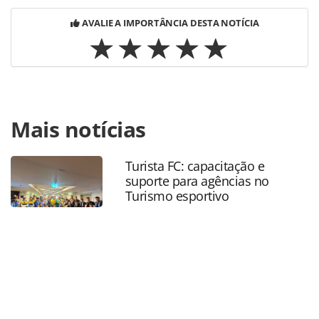
AVALIE A IMPORTÂNCIA DESTA NOTÍCIA
Para compartilhar esse conteúdo, por favor utilize o link
Mais notícias
https://www.panrotas.com.br/mercado/operadoras/2018/
sobe-20-com-europa-e-foca-na-russia_153516.html ou as
ferramentas oferecidas na página. Todo o conteúdo
Turista FC: capacitação e
produzido pela PANROTAS Editora é protegido pela
suporte para agências no
legislação brasileira sobre direito autoral. Não reproduza o
Turismo esportivo
conteúdo sem autorização da PANROTAS Editora
(copyright@panrotas.com.br).