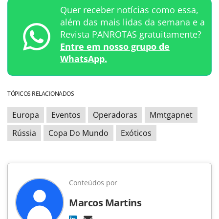
Quer receber notícias como essa,
além das mais lidas da semana e a
Revista PANROTAS gratuitamente?
Entre em nosso grupo de
WhatsApp.
TÓPICOS RELACIONADOS
Europa
Eventos
Operadoras
Mmtgapnet
Rússia
Copa Do Mundo
Exóticos
Conteúdos por
Marcos Martins