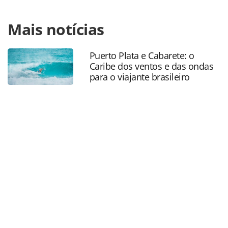
Para compartilhar esse conteúdo, por favor utilize o link
Mais notícias
https://www.panrotas.com.br/aviacao/pesquisas-e-
estatisticas/2018/10/autoridade-inglesa-pede-politicas-
mais-claras-sobre-assentos_159939.html ou as
Puerto Plata e Cabarete: o
ferramentas oferecidas na página. Todo o conteúdo
Caribe dos ventos e das ondas
produzido pela PANROTAS Editora é protegido pela
para o viajante brasileiro
legislação brasileira sobre direito autoral. Não reproduza o
conteúdo sem autorização da PANROTAS Editora
(copyright@panrotas.com.br).