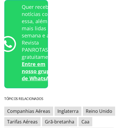
Quer receber
notícias como
essa, além das
mais lidas da
semana e a
Revista
PANROTAS
gratuitamente?
Entre em
nosso grupo
de WhatsApp.
TÓPICOS RELACIONADOS
Companhias Aéreas
Inglaterra
Reino Unido
Tarifas Aéreas
Grã-bretanha
Caa