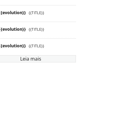
{{evolution}}
{{TITLE}}
{{evolution}}
{{TITLE}}
{{evolution}}
{{TITLE}}
Leia mais