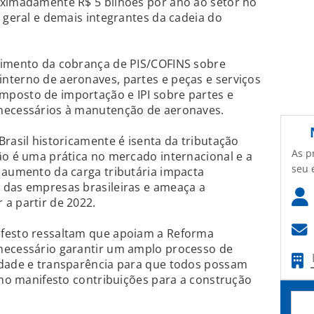
oximadamente R$ 5 bilhões por ano ao setor no
o geral e demais integrantes da cadeia do
cimento da cobrança de PIS/COFINS sobre
nterno de aeronaves, partes e peças e serviços
posto de importação e IPI sobre partes e
necessários à manutenção de aeronaves.
Brasil historicamente é isenta da tributação
As p
ão é uma prática no mercado internacional e a
seu 
 aumento da carga tributária impacta
 das empresas brasileiras e ameaça a
a partir de 2022.
ifesto ressaltam que apoiam a Reforma
necessário garantir um amplo processo de
idade e transparência para que todos possam
m no manifesto contribuições para a construção