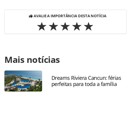
AVALIE A IMPORTÂNCIA DESTA NOTÍCIA
Para compartilhar esse conteúdo, por favor utilize o link
Mais notícias
https://www.panrotas.com.br/coronavirus/cruzeiros/2020/0
oferece-navios-como-hospitais-flutuantes-nos-
eua_172045.html ou as ferramentas oferecidas na página.
Todo o conteúdo produzido pela PANROTAS Editora é
Dreams Riviera Cancun: férias
perfeitas para toda a família
protegido pela legislação brasileira sobre direito autoral.
Não reproduza o conteúdo sem autorização da PANROTAS
Editora (copyright@panrotas.com.br).