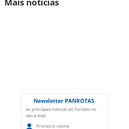
Mais notícias
https://www.panrotas.com.br/destinos/alternativo/2018/0
trekking-pelo-caminho-dos-incas-ate-machu-
picchu_156244.html ou as ferramentas oferecidas na
página. Todo o conteúdo produzido pela PANROTAS
Editora é protegido pela legislação brasileira sobre direito
autoral. Não reproduza o conteúdo sem autorização da
PANROTAS Editora (copyright@panrotas.com.br).
Newsletter
PANROTAS
As principais notícias do Turismo no
seu e-mail