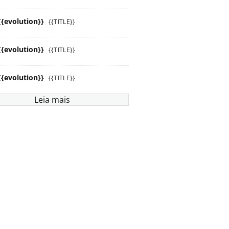
{{evolution}}
{{TITLE}}
{{evolution}}
{{TITLE}}
{{evolution}}
{{TITLE}}
Leia mais