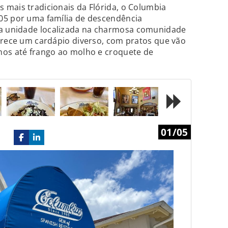
 mais tradicionais da Flórida, o Columbia
05 por uma família de descendência
a unidade localizada na charmosa comunidade
erece um cardápio diverso, com pratos que vão
nos até frango ao molho e croquete de
Next
01/05