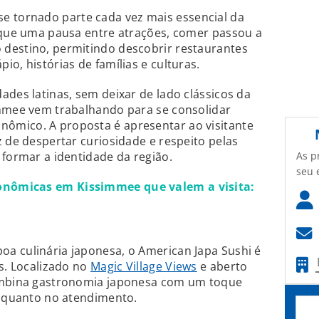
e tornado parte cada vez mais essencial da
o que uma pausa entre atrações, comer passou a
destino, permitindo descobrir restaurantes
o, histórias de famílias e culturas.
ades latinas, sem deixar de lado clássicos da
immee vem trabalhando para se consolidar
ômico. A proposta é apresentar ao visitante
z de despertar curiosidade e respeito pelas
As p
 formar a identidade da região.
seu 
nômicas em Kissimmee que valem a visita:
a culinária japonesa, o American Japa Sushi é
os. Localizado no
Magic Village Views
e aberto
combina gastronomia japonesa com um toque
s quanto no atendimento.