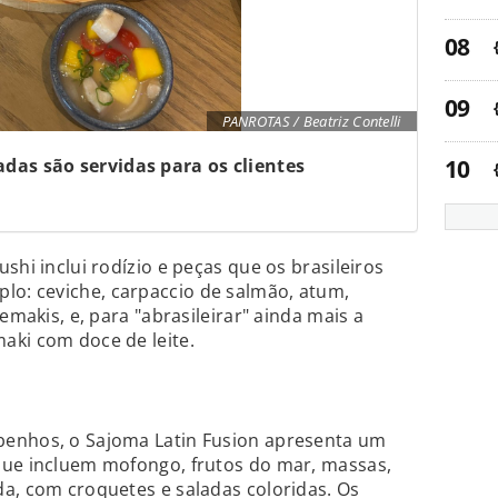
PANROTAS / Beatriz Contelli
adas são servidas para os clientes
shi inclui rodízio e peças que os brasileiros
o: ceviche, carpaccio de salmão, atum,
emakis, e, para "abrasileirar" ainda mais a
aki com doce de leite.
benhos, o Sajoma Latin Fusion apresenta um
que incluem mofongo, frutos do mar, massas,
a, com croquetes e saladas coloridas. Os