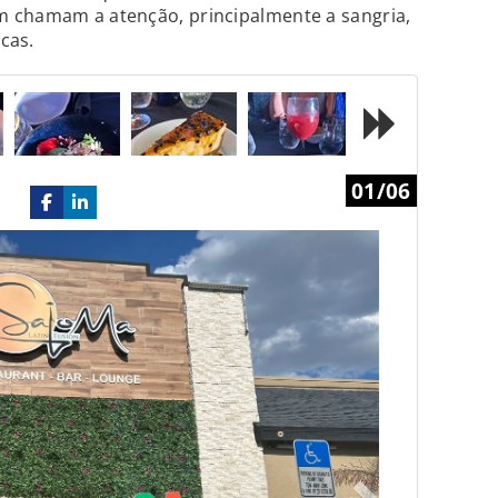
 chamam a atenção, principalmente a sangria,
scas.
Next
01/06