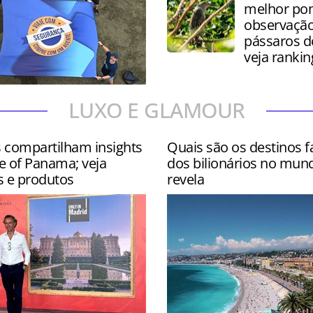
melhor pon
observação
pássaros 
veja rankin
 contou com site
LUXO E GLAMOUR
s nos hotéis Wyndham
ar e Hyatt Centric Isla Ver…
s compartilham insights
Quais são os destinos f
e of Panama; veja
dos bilionários no mun
s e produtos
revela