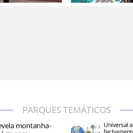
uniu associados e
Pesquisa analisou 25 desti
erandipians e Takumians by
determinar onde os viajant
ade de 77 países
ricos escolhem passar seu
PARQUES TEMÁTICOS
revela montanha-
Universal a
fechament