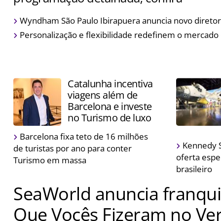
Evento acontece na próxima semana, em São Paulo, e t
Wyndham São Paulo Ibirapuera anuncia novo diretor
de vinhos e queijos
Personalização e flexibilidade redefinem o mercado
Catalunha incentiva
viagens além de
Barcelona e investe
no Turismo de luxo
Barcelona fixa teto de 16 milhões
Kennedy S
de turistas por ano para conter
oferta espe
Turismo em massa
brasileiro
SeaWorld anuncia franquia
Que Vocês Fizeram no Ve