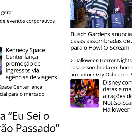
erá palestras e degustação
 geral
 de eventos corporativos
Destino segue para Belo Ho
Busch Gardens anuncia
Rio de Janeiro a fim de imp
casas assombradas de
negócios com trade brasile
para o Howl-O-Scream
Kennedy Space
Center lança
Visitantes serão transport
Halloween Horror Nights
promoção de
profundezas da Amazônia 
casa assombrada em ho
ingressos via
uma equipe desaparecida
ao cantor Ozzy Osbourne;
agências de viagens
Disney con
pace Center lança
datas e ma
cial para o mercado
atrações d
Not-So-Sca
Halloween 
 “Eu Sei o
rão Passado”