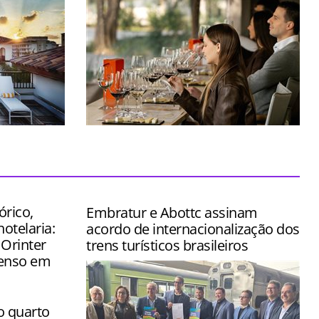
stido na
Espaço foi concebido para transformar
ômico de
uma simples visita em uma verdadeira
jornada pelo universo do vinho
órico,
Embratur e Abottc assinam
hotelaria:
acordo de internacionalização dos
 Orinter
trens turísticos brasileiros
tenso em
o quarto