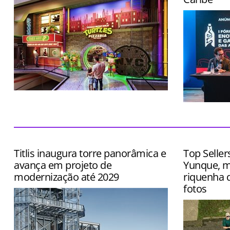
Local terá cenários instagramáveis,
entretenimento imersivo e cardápio
Evento terá
inspirado no desenho
exposição d
queijos, caf
Titlis inaugura torre panorâmica e
Top Seller
avança em projeto de
Yunque, m
modernização até 2029
riquenha q
fotos