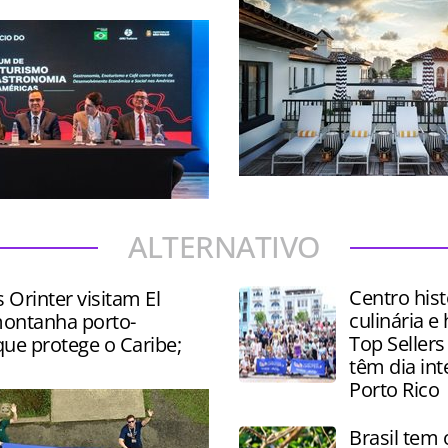
Destino da Flórida tem inve
oferta de Turismo gastron
 palestras, degustações e
alto padrão
e produtos como vinhos,
ALTERNATIVO
és e chocolates
Centro hist
s Orinter visitam El
culinária e 
ontanha porto-
Top Sellers
ue protege o Caribe;
têm dia in
Porto Rico
Brasil tem 