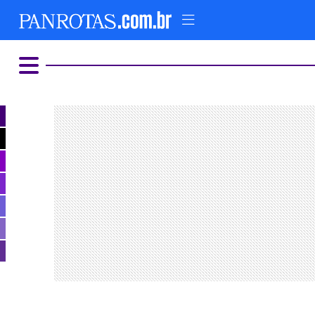
HOME
AD
COMER E BEBER
ALTERNATIVO
LUXO E GLAMOUR
PARQUES TEMÁTICOS
FIQUE LIGADO