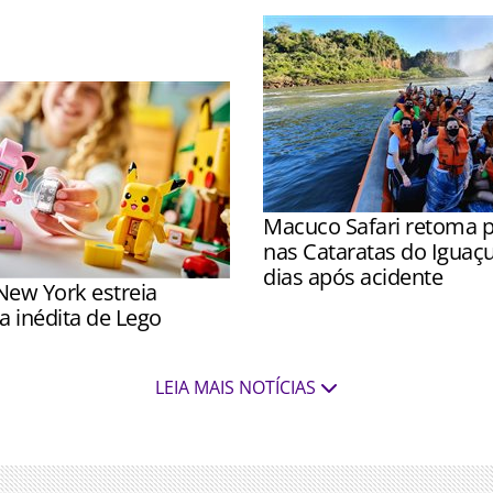
 nos três parques
Macuco Safari retoma p
nas Cataratas do Iguaç
dias após acidente
New York estreia
Passeios voltaram a ser rea
a inédita de Lego
partir das 8h após inspeçõ
e Marinha
itirá aos visitantes
LEIA MAIS NOTÍCIAS
r os novos produtos da
tre Lego e Pokémon