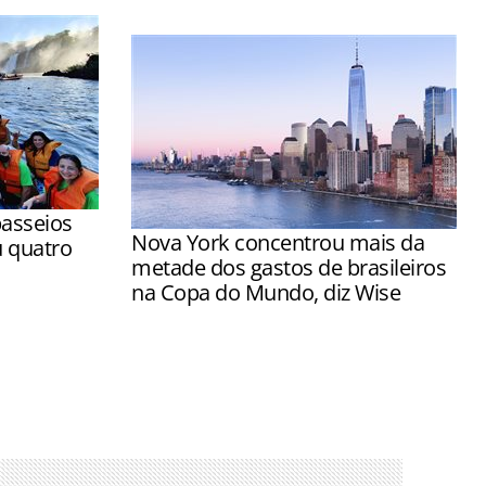
asseios
Nova York concentrou mais da
u quatro
metade dos gastos de brasileiros
na Copa do Mundo, diz Wise
lizados a
Cidades-sede como Houston e Cidade
es de ICMBio
do México registraram forte aumento
em relação ao mesmo período de 2025