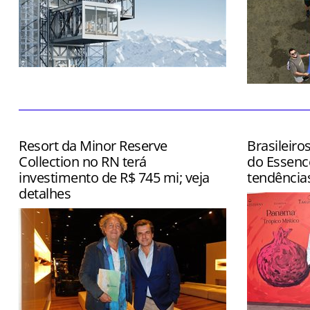
Atração ainda contará com restaurante
e boutique
Dia também
inspection
Grand Rio M
Resort da Minor Reserve
Brasileiro
Collection no RN terá
do Essenc
investimento de R$ 745 mi; veja
tendência
detalhes