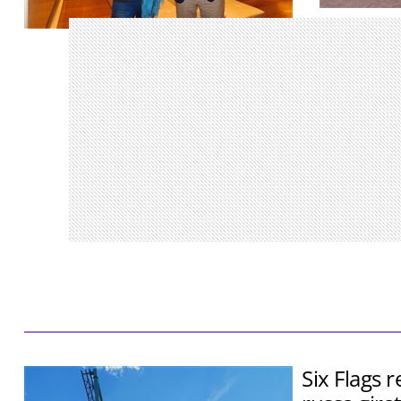
Encontro re
parceiros S
Aventora Baía Formosa Resort terá 70
Traveller M
quartos, 28 villas branded residences e
será inaugurado em 2029
Six Flags 