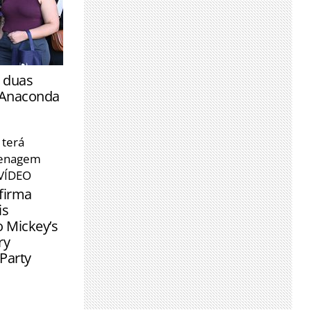
rizonte e
 duas
ulsionar
 Anaconda
iro
ados para as
 terá
em busca de
menagem
 VÍDEO
firma
is
o Mickey’s
ry
Party