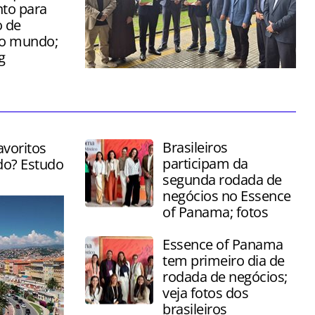
to para
 de
do mundo;
g
Cerimônia foi realizada nesta sexta-
feira (03) no Saguão da Serra Verde
Express, em Curitiba
Brasileiros
avoritos
participam da
do? Estudo
segunda rodada de
negócios no Essence
of Panama; fotos
Essence of Panama
tem primeiro dia de
rodada de negócios;
veja fotos dos
brasileiros