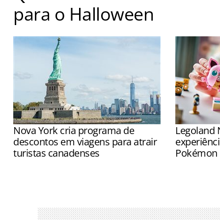
para o Halloween
Novas casas assombradas estreiam em 11 de setembro
Nova York cria programa de
Legoland 
descontos em viagens para atrair
experiênci
turistas canadenses
Pokémon
Medida foi adotada após ser observada
Espaço perm
uma queda na visitação de canadenses
experimenta
na Big Apple
parceria en