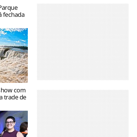
Parque
á fechada
rantir a
dshow com
urante o
a trade de
 do rio