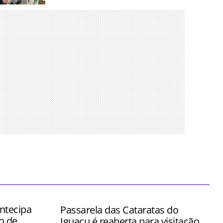
nos para
es mais
 tempo
ntecipa
Passarela das Cataratas do
o de
Iguaçu é reaberta para visitação