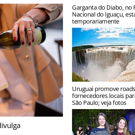
Garganta do Diabo, no 
Nacional do Iguaçu, est
temporariamente
Atração foi fechada para ga
Uruguai promove roa
segurança dos visitantes d
fornecedores locais par
aumento no volume de água
São Paulo; veja fotos
ivulga