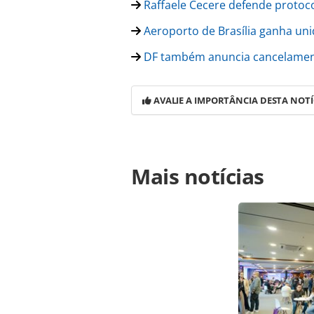
Raffaele Cecere defende protoc
Aeroporto de Brasília ganha uni
DF também anuncia cancelamento
AVALIE A IMPORTÂNCIA DESTA NOTÍ
Para compartilhar esse conteúdo, por 
Mais notícias
https://www.panrotas.com.br/destin
eventos-com-cobranca-de-ingresso_
página. Todo o conteúdo produzido 
brasileira sobre direito autoral. N
PANROTAS Editora (copyright@panro