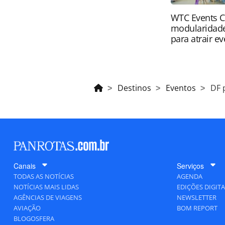
WTC Events C
modularidade
para atrair e
Destinos
Eventos
DF 
Canais
Serviços
TODAS AS NOTÍCIAS
AGENDA
NOTÍCIAS MAIS LIDAS
EDIÇÕES DIGITA
AGÊNCIAS DE VIAGENS
NEWSLETTER
AVIAÇÃO
BOM REPORT
BLOGOSFERA