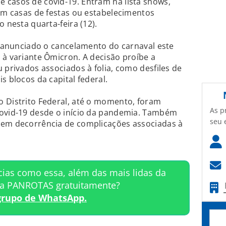
 casos de covid-19. Entram na lista shows,
 em casas de festas ou estabelecimentos
o nesta quarta-feira (12).
ia anunciado o cancelamento do carnaval este
 à variante Ômicron. A decisão proíbe a
 privados associados à folia, como desfiles de
s blocos da capital federal.
o Distrito Federal, até o momento, foram
As p
covid-19 desde o início da pandemia. Também
seu 
 em decorrência de complicações associadas à
cias como essa, além das mais lidas da
ta PANROTAS gratuitamente?
grupo de WhatsApp.