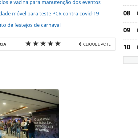
olos e vacina para manutenção dos eventos
dade móvel para teste PCR contra covid-19
 de festejos de carnaval
CIA
CLIQUE E VOTE
favor utilize o link
os/eventos/2022/01/df-proibe-realizacao-de-
186834.html ou as ferramentas oferecidas na
pela PANROTAS Editora é protegido pela legislação
ão reproduza o conteúdo sem autorização da
tas.com.br).