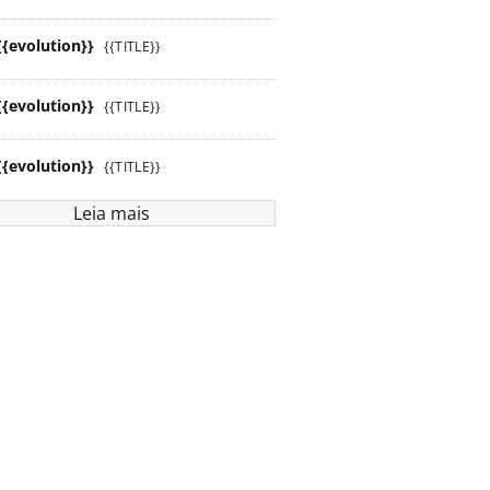
{{evolution}}
{{TITLE}}
{{evolution}}
{{TITLE}}
{{evolution}}
{{TITLE}}
Leia mais