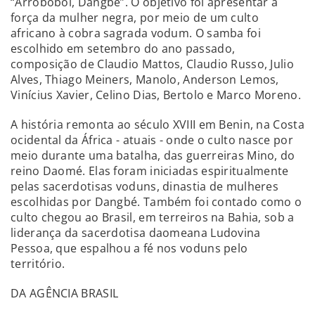
“Arroboboi, Dangbé”. O objetivo foi apresentar a
força da mulher negra, por meio de um culto
africano à cobra sagrada vodum. O samba foi
escolhido em setembro do ano passado,
composição de Claudio Mattos, Claudio Russo, Julio
Alves, Thiago Meiners, Manolo, Anderson Lemos,
Vinícius Xavier, Celino Dias, Bertolo e Marco Moreno.
A história remonta ao século XVIII em Benin, na Costa
ocidental da África - atuais - onde o culto nasce por
meio durante uma batalha, das guerreiras Mino, do
reino Daomé. Elas foram iniciadas espiritualmente
pelas sacerdotisas voduns, dinastia de mulheres
escolhidas por Dangbé. Também foi contado como o
culto chegou ao Brasil, em terreiros na Bahia, sob a
liderança da sacerdotisa daomeana Ludovina
Pessoa, que espalhou a fé nos voduns pelo
território.
DA AGÊNCIA BRASIL