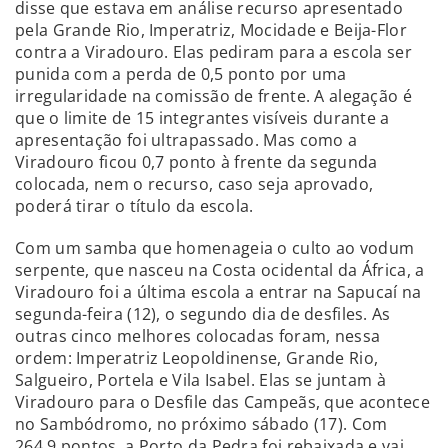
disse que estava em análise recurso apresentado
pela Grande Rio, Imperatriz, Mocidade e Beija-Flor
contra a Viradouro. Elas pediram para a escola ser
punida com a perda de 0,5 ponto por uma
irregularidade na comissão de frente. A alegação é
que o limite de 15 integrantes visíveis durante a
apresentação foi ultrapassado. Mas como a
Viradouro ficou 0,7 ponto à frente da segunda
colocada, nem o recurso, caso seja aprovado,
poderá tirar o título da escola.
Com um samba que homenageia o culto ao vodum
serpente, que nasceu na Costa ocidental da África, a
Viradouro foi a última escola a entrar na Sapucaí na
segunda-feira (12), o segundo dia de desfiles. As
outras cinco melhores colocadas foram, nessa
ordem: Imperatriz Leopoldinense, Grande Rio,
Salgueiro, Portela e Vila Isabel. Elas se juntam à
Viradouro para o Desfile das Campeãs, que acontece
no Sambódromo, no próximo sábado (17). Com
264,9 pontos, a Porto da Pedra foi rebaixada e vai