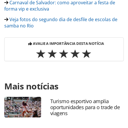
Carnaval de Salvador: como aproveitar a festa de
forma vip e exclusiva
Veja fotos do segundo dia de desfile de escolas de
samba no Rio
AVALIE A IMPORTÂNCIA DESTA NOTÍCIA
Para compartilhar esse conteúdo, por favor utilize o link
Mais notícias
https://www.panrotas.com.br/destinos/eventos/2024/02/vi
e-escola-de-samba-campea-do-carnaval-do-rio-
2024_203118.html ou as ferramentas oferecidas na página.
Turismo esportivo amplia
Todo o conteúdo produzido pela PANROTAS Editora é
oportunidades para o trade de
protegido pela legislação brasileira sobre direito autoral.
viagens
Não reproduza o conteúdo sem autorização da PANROTAS
Editora (copyright@panrotas.com.br).