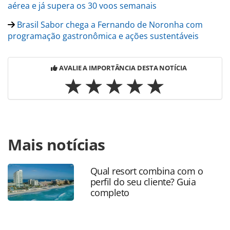
aérea e já supera os 30 voos semanais
Brasil Sabor chega a Fernando de Noronha com
programação gastronômica e ações sustentáveis
AVALIE A IMPORTÂNCIA DESTA NOTÍCIA
Para compartilhar esse conteúdo, por favor utilize o link
Mais notícias
https://www.panrotas.com.br/destinos/eventos/2025/05/e
promove-festival-brasil-sabor-em-fernando-de-noronha-
pe_217746.html ou as ferramentas oferecidas na página.
Qual resort combina com o
Todo o conteúdo produzido pela PANROTAS Editora é
perfil do seu cliente? Guia
protegido pela legislação brasileira sobre direito autoral.
completo
Não reproduza o conteúdo sem autorização da PANROTAS
Editora (copyright@panrotas.com.br).