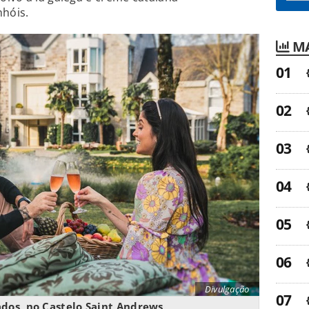
hóis.
MA
Divulgação
dos, no Castelo Saint Andrews