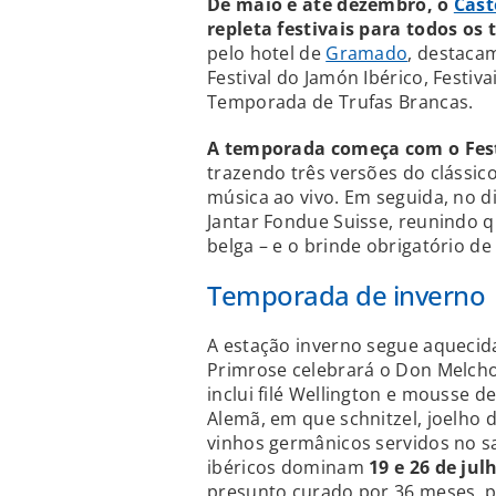
De maio e até dezembro, o
Cast
repleta festivais para todos os 
pelo hotel de
Gramado
, destaca
Festival do Jamón Ibérico, Festiv
Temporada de Trufas Brancas.
A temporada começa com o Fest
trazendo três versões do clássic
música ao vivo. Em seguida, no 
Jantar Fondue Suisse, reunindo q
belga – e o brinde obrigatório d
Temporada de inverno
A estação inverno segue aquecida
Primrose celebrará o Don Melcho
inclui filé Wellington e mousse
Alemã, em que schnitzel, joelho
vinhos germânicos servidos no s
ibéricos dominam
19 e 26 de jul
presunto curado por 36 meses, po