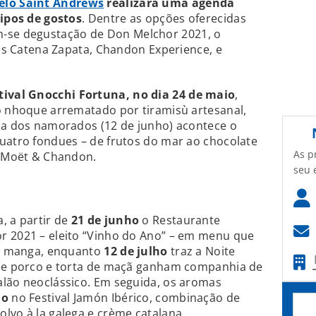
elo Saint Andrews
realizará uma agenda
tipos de gostos
. Dentre as opções oferecidas
m-se degustação de Don Melchor 2021, o
ais Catena Zapata, Chandon Experience, e
ival Gnocchi Fortuna, no dia 24 de maio
,
o nhoque arrematado por tiramisù artesanal,
dia dos namorados (12 de junho) acontece o
uatro fondues – de frutos do mar ao chocolate
As p
e Moët & Chandon.
seu 
, a partir de
21 de junho
o Restaurante
r 2021 – eleito “Vinho do Ano” – em menu que
 de manga, enquanto
12 de julho
traz a Noite
 de porco e torta de maçã ganham companhia de
alão neoclássico. Em seguida, os aromas
ho
no Festival Jamón Ibérico, combinação de
lvo à la galega e crème catalana