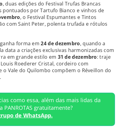
o
, duas edições do Festival Trufas Brancas
 pontuados por Tartufo Bianco e vinhos de
novembro
, o Festival Espumantes e Tintos
o com Saint Peter, polenta trufada e rótulos
.
o ganha forma em
24 de dezembro
, quando a
da data a criações exclusivas harmonizadas com
rra em grande estilo em
31 de dezembro
: traje
Louis Roederer Cristal, cordeiro com
re o Vale do Quilombo compõem o Réveillon do
.
cias como essa, além das mais lidas da
ta PANROTAS gratuitamente?
grupo de WhatsApp.