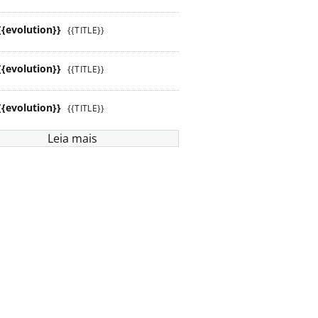
{{evolution}}
{{TITLE}}
{{evolution}}
{{TITLE}}
{{evolution}}
{{TITLE}}
Leia mais