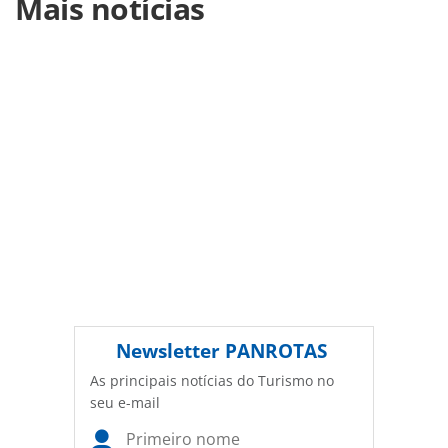
Mais notícias
https://www.panrotas.com.br/destinos/parques-
tematicos/2021/04/thermas-water-park-sp-investe-r-20-mi-
em-plano-de-expansao_180717.html ou as ferramentas
oferecidas na página. Todo o conteúdo produzido pela
PANROTAS Editora é protegido pela legislação brasileira
sobre direito autoral. Não reproduza o conteúdo sem
autorização da PANROTAS Editora
(copyright@panrotas.com.br).
Newsletter
PANROTAS
As principais notícias do Turismo no
seu e-mail