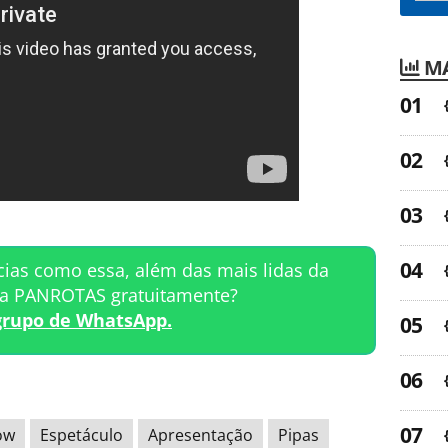
MA
cias como essa, além das mais lidas da
ta PANROTAS gratuitamente?
grupo de WhatsApp.
ow
Espetáculo
Apresentação
Pipas