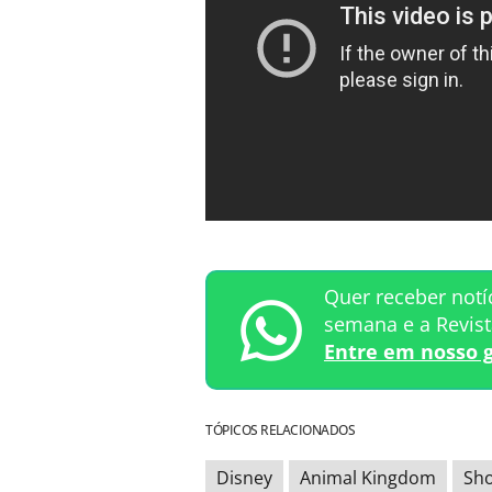
Quer receber notí
semana e a Revis
Entre em nosso 
TÓPICOS RELACIONADOS
Disney
Animal Kingdom
Sh