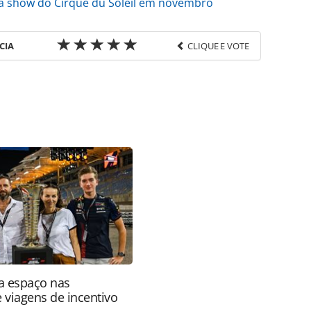
rá show do Cirque du Soleil em novembro
CIA
CLIQUE E VOTE
favor utilize o link
os/parques-tematicos/2021/08/disney-world-tera-
acao-dos-50-anos_183891.html ou as ferramentas
údo produzido pela PANROTAS Editora é protegido
eito autoral. Não reproduza o conteúdo sem
copyright@panrotas.com.br).
a espaço nas
e viagens de incentivo