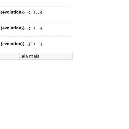
{{evolution}}
{{TITLE}}
{{evolution}}
{{TITLE}}
{{evolution}}
{{TITLE}}
Leia mais