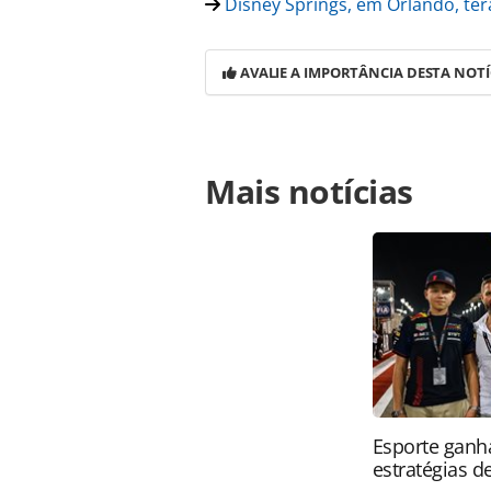
Disney Springs, em Orlando, te
AVALIE A IMPORTÂNCIA DESTA NOTÍ
Para compartilhar esse conteúdo, por 
Mais notícias
https://www.panrotas.com.br/destin
show-especial-de-pipas-para-celebr
oferecidas na página. Todo o conte
pela legislação brasileira sobre dir
autorização da PANROTAS Editora (
Esporte ganh
estratégias d