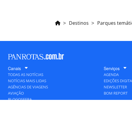
Destinos
Parques temáti
Canais
Serviços
TODAS AS NOTÍCIAS
AGENDA
NOTÍCIAS MAIS LIDAS
EDIÇÕES DIGITA
AGÊNCIAS DE VIAGENS
NEWSLETTER
AVIAÇÃO
BOM REPORT
BLOGOSFERA
DESTINOS
GENTE
HOTELARIA
MERCADO
PANCORP