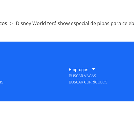
cos
Disney World terá show especial de pipas para cele
Empregos
BUSCAR VAGAS
IS
BUSCAR CURRÍCULOS
A Empresa
QUEM SOMOS
PUBLICIDADE
POLÍTICAS DE PRIVACIDADE