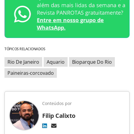
além das mais lidas da semana e a
Revista PANROTAS gratuitamente?
Entre em nosso grupo de
WhatsApp.
TÓPICOS RELACIONADOS
Rio De Janeiro
Aquario
Bioparque Do Rio
Paineiras-corcovado
Conteúdos por
Filip Calixto