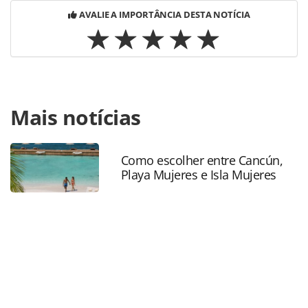
AVALIE A IMPORTÂNCIA DESTA NOTÍCIA
Para compartilhar esse conteúdo, por favor utilize o link
Mais notícias
https://www.panrotas.com.br/destinos/parques-
tematicos/2022/07/atracoes-do-rio-buscam-visitantes-
com-combo-de-ingressos-combinados_190556.html ou as
ferramentas oferecidas na página. Todo o conteúdo
Como escolher entre Cancún,
Playa Mujeres e Isla Mujeres
produzido pela PANROTAS Editora é protegido pela
legislação brasileira sobre direito autoral. Não reproduza o
conteúdo sem autorização da PANROTAS Editora
(copyright@panrotas.com.br).