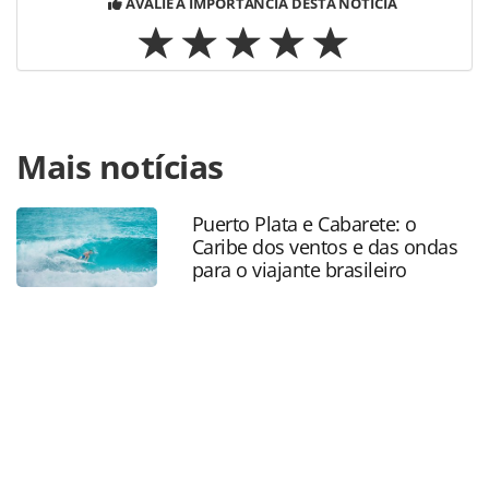
AVALIE A IMPORTÂNCIA DESTA NOTÍCIA
Para compartilhar esse conteúdo, por favor utilize o link
Mais notícias
https://www.panrotas.com.br/destinos/parques-
tematicos/2023/01/disneyland-tera-restaurante-da-
princesa-tiana-ate-final-do-ano_194183.html ou as
Puerto Plata e Cabarete: o
ferramentas oferecidas na página. Todo o conteúdo
Caribe dos ventos e das ondas
produzido pela PANROTAS Editora é protegido pela
para o viajante brasileiro
legislação brasileira sobre direito autoral. Não reproduza o
conteúdo sem autorização da PANROTAS Editora
(copyright@panrotas.com.br).