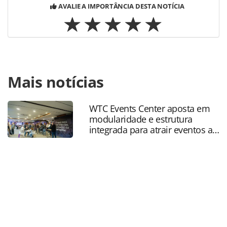
AVALIE A IMPORTÂNCIA DESTA NOTÍCIA
Para compartilhar esse conteúdo, por favor utilize o link
Mais notícias
https://www.panrotas.com.br/destinos/parques-
tematicos/2025/05/sindepat-summit-2025-supera-
expectativas-e-mostra-forca-do-setor-de-parques-e-
WTC Events Center aposta em
atracoes_217472.html ou as ferramentas oferecidas na
modularidade e estrutura
página. Todo o conteúdo produzido pela PANROTAS
integrada para atrair eventos a
Editora é protegido pela legislação brasileira sobre direito
SP
autoral. Não reproduza o conteúdo sem autorização da
PANROTAS Editora (copyright@panrotas.com.br).