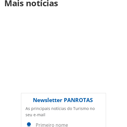
Mais notícias
https://www.panrotas.com.br/destinos/parques-
tematicos/2026/07/disneyland-resort-da-as-boas-vindas-
ao-bilionesimo-visitante-na-california_230009.html ou as
ferramentas oferecidas na página. Todo o conteúdo
produzido pela PANROTAS Editora é protegido pela
legislação brasileira sobre direito autoral. Não reproduza o
conteúdo sem autorização da PANROTAS Editora
(copyright@panrotas.com.br).
Newsletter
PANROTAS
As principais notícias do Turismo no
seu e-mail