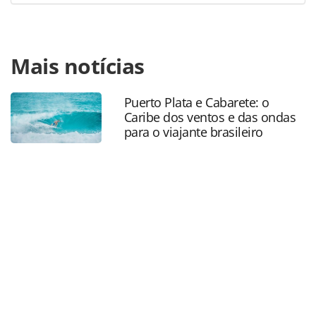
Para compartilhar esse conteúdo, por favor utilize o link
Mais notícias
https://www.panrotas.com.br/gente/eventos/2018/04/veja-
fotos-do-evento-do-wyndham-no-palacio-tangara-
sp_154912.html ou as ferramentas oferecidas na página.
Puerto Plata e Cabarete: o
Todo o conteúdo produzido pela PANROTAS Editora é
Caribe dos ventos e das ondas
protegido pela legislação brasileira sobre direito autoral.
para o viajante brasileiro
Não reproduza o conteúdo sem autorização da PANROTAS
Editora (copyright@panrotas.com.br).