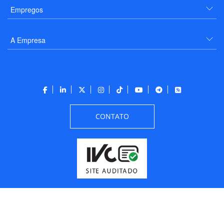
Empregos
A Empresa
CONTATO
Todos os direitos reservados a PANROTAS Editora - Ver.
Friday, August 7, 2026
3:45:29 PM -03:00:00 - Builder 2026.6.2.1
/ Layout
205df0c0b694a693290208d10d1a485b