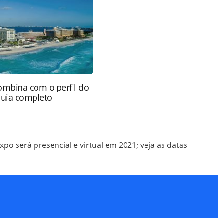
ão reproduza o conteúdo sem autorização da
tas.com.br).
ombina com o perfil do
Guia completo
xpo será presencial e virtual em 2021; veja as datas