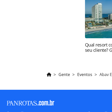
brasileira sobre direito autoral. N
PANROTAS Editora (copyright@panro
Qual resort c
seu cliente? 
Gente
Eventos
Abav E