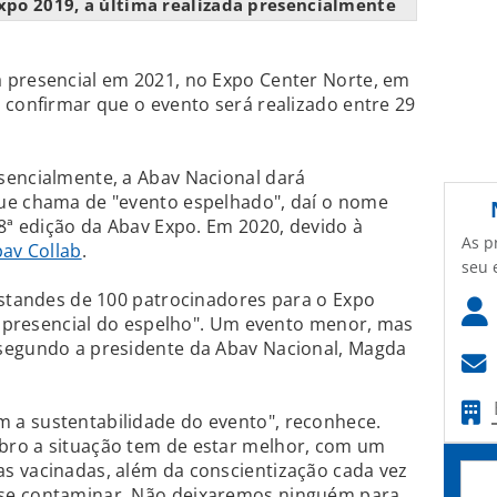
po 2019, a última realizada presencialmente
 presencial em 2021, no Expo Center Norte, em
 confirmar que o evento será realizado entre 29
sencialmente, a Abav Nacional dará
ue chama de "evento espelhado", daí o nome
48ª edição da Abav Expo. Em 2020, devido à
As p
bav Collab
.
seu 
estandes de 100 patrocinadores para o Expo
do presencial do espelho". Um evento menor, mas
segundo a presidente da Abav Nacional, Magda
a sustentabilidade do evento", reconhece.
bro a situação tem de estar melhor, com um
s vacinadas, além da conscientização cada vez
se contaminar. Não deixaremos ninguém para