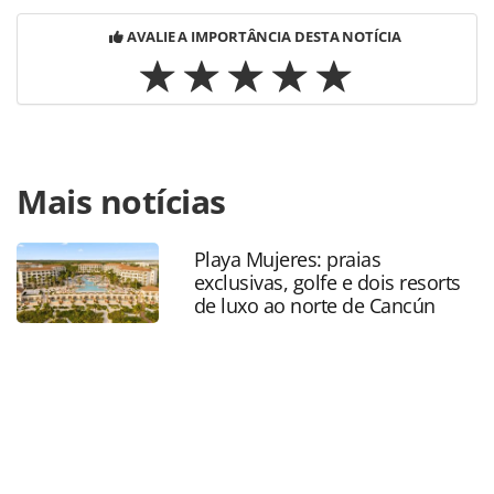
AVALIE A IMPORTÂNCIA DESTA NOTÍCIA
Para compartilhar esse conteúdo, por favor utilize o link
Mais notícias
https://www.panrotas.com.br/gente/eventos/2026/04/trade
capixaba-se-encontra-para-dia-de-treinamentos-e-
networking-no-estour-veja-fotos_227994.html ou as
Playa Mujeres: praias
ferramentas oferecidas na página. Todo o conteúdo
exclusivas, golfe e dois resorts
produzido pela PANROTAS Editora é protegido pela
de luxo ao norte de Cancún
legislação brasileira sobre direito autoral. Não reproduza o
conteúdo sem autorização da PANROTAS Editora
(copyright@panrotas.com.br).