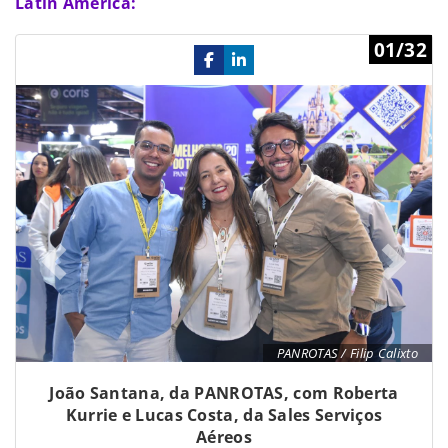
Latin America:
Previous
Ne
01/32
PANROTAS / Filip Calixto
João Santana, da PANROTAS, com Roberta
Kurrie e Lucas Costa, da Sales Serviços
Aéreos