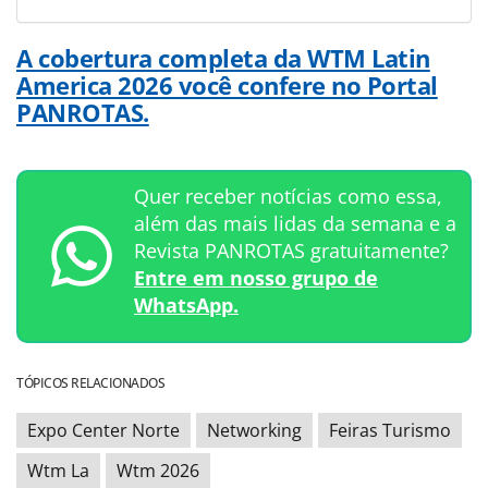
A cobertura completa da WTM Latin
America 2026 você confere no Portal
PANROTAS.
Quer receber notícias como essa,
além das mais lidas da semana e a
Revista PANROTAS gratuitamente?
Entre em nosso grupo de
WhatsApp.
TÓPICOS RELACIONADOS
Expo Center Norte
Networking
Feiras Turismo
Wtm La
Wtm 2026