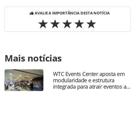
AVALIE A IMPORTÂNCIA DESTA NOTÍCIA
Para compartilhar esse conteúdo, por favor utilize o link
Mais notícias
https://www.panrotas.com.br/gente/movimentacao/2018/02
nersessian-lanca-empresa-de-representacoes_153608.html
ou as ferramentas oferecidas na página. Todo o conteúdo
WTC Events Center aposta em
produzido pela PANROTAS Editora é protegido pela
modularidade e estrutura
legislação brasileira sobre direito autoral. Não reproduza o
integrada para atrair eventos a
conteúdo sem autorização da PANROTAS Editora
SP
(copyright@panrotas.com.br).