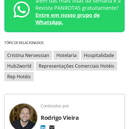
além das mais lidas da semana e a
Revista PANROTAS gratuitamente?
Entre em nosso grupo de
WhatsApp.
TÓPICOS RELACIONADOS
Cristina Nersessian
Hotelaria
Hospitalidade
Hub2world
Representações Comerciais Hotéis
Rep Hotéis
Conteúdos por
Rodrigo Vieira