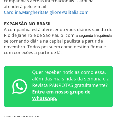
companhias aéreas internacionais. Carolina
atenderá pelo e-mail
Carolina.MargheritaMigliore@alitalia.com
EXPANSÃO NO BRASIL
A companhia está oferecendo voos diários saindo do
Rio de Janeiro e de São Paulo, com
a segunda frequência
se tornando diária na capital paulista a partir de
novembro. Todos possuem como destino Roma e
com conexões a partir de lá.
Quer receber notícias como essa,
além das mais lidas da semana e a
Revista PANROTAS gratuitamente?
Entre em nosso grupo de
WhatsApp.
TÓPICOS RELACIONADOS