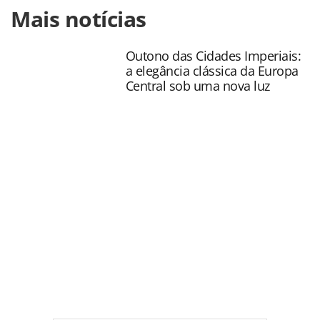
Mais notícias
https://www.panrotas.com.br/gente/movimentacao/2018/09/
aumenta-frequencia-de-voos-e-reforca-equipe-de-
vendas_158768.html ou as ferramentas oferecidas na
Outono das Cidades Imperiais:
página. Todo o conteúdo produzido pela PANROTAS
a elegância clássica da Europa
Editora é protegido pela legislação brasileira sobre direito
Central sob uma nova luz
autoral. Não reproduza o conteúdo sem autorização da
PANROTAS Editora (copyright@panrotas.com.br).