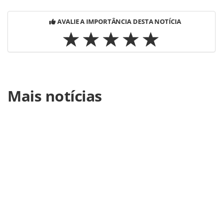
AVALIE A IMPORTÂNCIA DESTA NOTÍCIA
Para compartilhar esse conteúdo, por favor utilize o link
Mais notícias
https://www.panrotas.com.br/gente/movimentacao/2019/0
faria-secretario-de-turismo-de-sp-assume-casa-
civil_167659.html ou as ferramentas oferecidas na página.
Todo o conteúdo produzido pela PANROTAS Editora é
protegido pela legislação brasileira sobre direito autoral.
Não reproduza o conteúdo sem autorização da PANROTAS
Editora (copyright@panrotas.com.br).