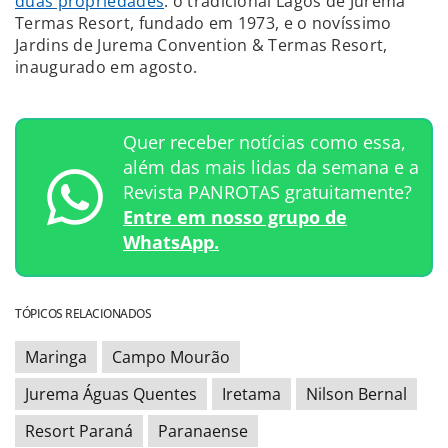
duas propriedades
: o tradicional Lagos de Jurema
Termas Resort, fundado em 1973, e o novíssimo
Jardins de Jurema Convention & Termas Resort,
inaugurado em agosto.
Quer receber notícias como essa,
além das mais lidas da semana e a
Revista PANROTAS gratuitamente?
Entre em nosso grupo de
WhatsApp.
TÓPICOS RELACIONADOS
Maringa
Campo Mourão
Jurema Águas Quentes
Iretama
Nilson Bernal
Resort Paraná
Paranaense