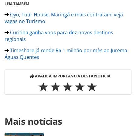
LEIA TAMBÉM
Oyo, Tour House, Maringá e mais contratam; veja
vagas no Turismo
Curitiba ganha voos para dez novos destinos
regionais
Timeshare já rende R$ 1 milhão por mês ao Jurema
Águas Quentes
AVALIE A IMPORTÂNCIA DESTA NOTÍCIA
Para compartilhar esse conteúdo, por favor utilize o link
Mais notícias
https://www.panrotas.com.br/gente/movimentacao/2019/11
bernal-deixa-presidencia-do-jurema-aguas-
quentes_169353.html ou as ferramentas oferecidas na