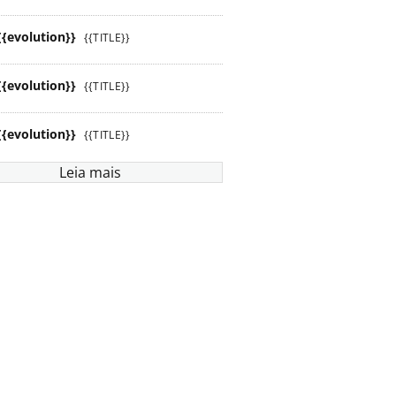
{{evolution}}
{{TITLE}}
{{evolution}}
{{TITLE}}
{{evolution}}
{{TITLE}}
Leia mais