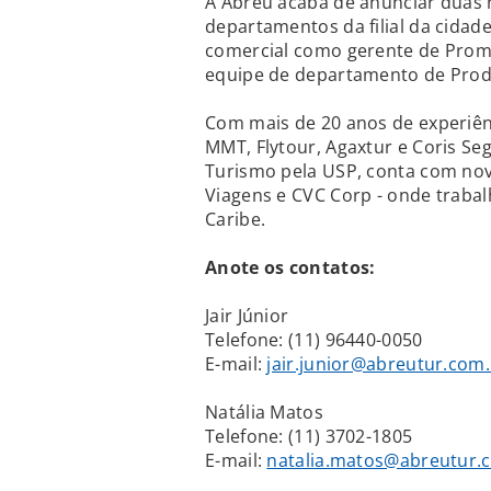
A Abreu acaba de anunciar duas 
departamentos da filial da cidade 
comercial como gerente de Prom
equipe de departamento de Prod
Com mais de 20 anos de experiên
MMT, Flytour, Agaxtur e Coris Se
Turismo pela USP, conta com no
Viagens e CVC Corp - onde traba
Caribe.
Anote os contatos:
Jair Júnior
Telefone: (11) 96440-0050
E-mail:
jair.junior@abreutur.com
Natália Matos
Telefone: (11) 3702-1805
E-mail:
natalia.matos@abreutur.