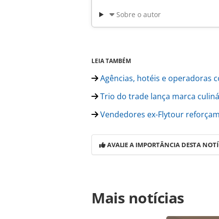
Sobre o autor
LEIA TAMBÉM
Agências, hotéis e operadoras c
Trio do trade lança marca culiná
Vendedores ex-Flytour reforçam
AVALIE A IMPORTÂNCIA DESTA NOTÍ
Para compartilhar esse conteúdo, por 
Mais notícias
https://www.panrotas.com.br/gente
contratacoes-para-filial-em-sao-pau
página. Todo o conteúdo produzido 