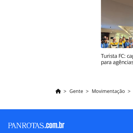
brasileira sobre direito autoral. N
PANROTAS Editora (copyright@panro
Turista FC: c
para agência
Gente
Movimentação