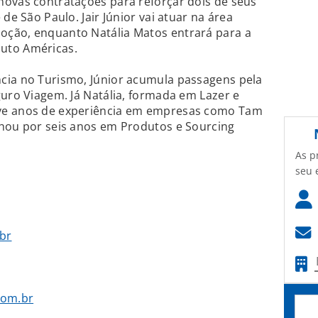
novas contratações para reforçar dois de seus
de São Paulo. Jair Júnior vai atuar na área
oção, enquanto Natália Matos entrará para a
uto Américas.
cia no Turismo, Júnior acumula passagens pela
guro Viagem. Já Natália, formada em Lazer e
ve anos de experiência em empresas como Tam
lhou por seis anos em Produtos e Sourcing
As p
seu 
.br
com.br