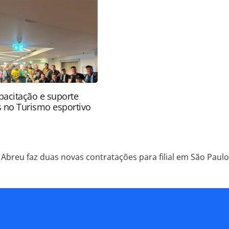
ão reproduza o conteúdo sem autorização da
tas.com.br).
apacitação e suporte
s no Turismo esportivo
Abreu faz duas novas contratações para filial em São Paulo