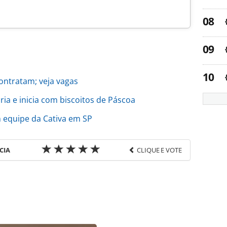
ontratam; veja vagas
ria e inicia com biscoitos de Páscoa
 equipe da Cativa em SP
CIA
CLIQUE E VOTE
favor utilize o link
/movimentacao/2021/03/abreu-faz-duas-novas-
lo_180400.html ou as ferramentas oferecidas na
pela PANROTAS Editora é protegido pela legislação