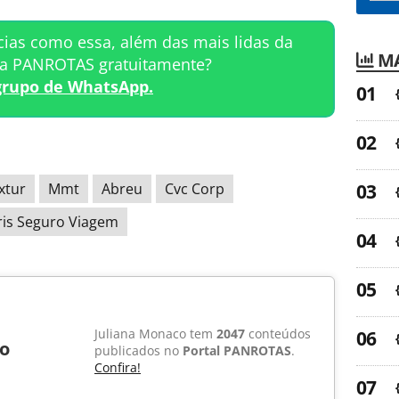
cias como essa, além das mais lidas da
MA
ta PANROTAS gratuitamente?
grupo de WhatsApp.
xtur
Mmt
Abreu
Cvc Corp
ris Seguro Viagem
Juliana Monaco tem
2047
conteúdos
o
publicados no
Portal PANROTAS
.
Confira!