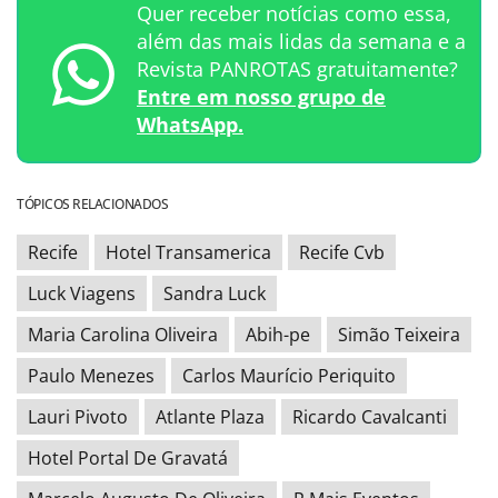
Quer receber notícias como essa,
além das mais lidas da semana e a
Revista PANROTAS gratuitamente?
Entre em nosso grupo de
WhatsApp.
TÓPICOS RELACIONADOS
Recife
Hotel Transamerica
Recife Cvb
Luck Viagens
Sandra Luck
Maria Carolina Oliveira
Abih-pe
Simão Teixeira
Paulo Menezes
Carlos Maurício Periquito
Lauri Pivoto
Atlante Plaza
Ricardo Cavalcanti
Hotel Portal De Gravatá