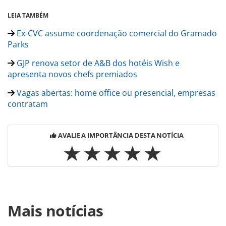
LEIA TAMBÉM
Ex-CVC assume coordenação comercial do Gramado
Parks
GJP renova setor de A&B dos hotéis Wish e
apresenta novos chefs premiados
Vagas abertas: home office ou presencial, empresas
contratam
AVALIE A IMPORTÂNCIA DESTA NOTÍCIA
Para compartilhar esse conteúdo, por favor utilize o link
Mais notícias
https://www.panrotas.com.br/gente/movimentacao/2021/08
cvb-reelege-gestao-e-conselho-para-o-proximo-