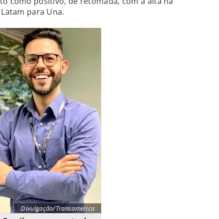
to como positivo, de retomada, com a alta na
e Latam para Una.
Divulgação/Transamerica