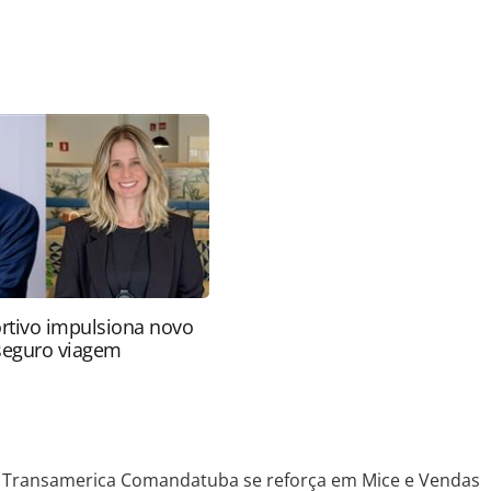
favor utilize o link
e/movimentacao/2021/10/transamerica-
vendas_185006.html ou as ferramentas oferecidas
do pela PANROTAS Editora é protegido pela
 autoral. Não reproduza o conteúdo sem autorização
nrotas.com.br).
rtivo impulsiona novo
 seguro viagem
Transamerica Comandatuba se reforça em Mice e Vendas