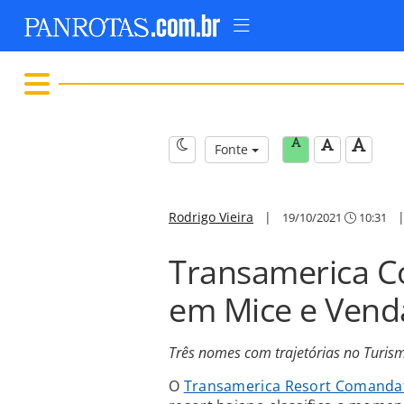
Fonte
Rodrigo Vieira
|
19/10/2021
10:31
Transamerica C
em Mice e Vend
Três nomes com trajetórias no Turis
O
Transamerica Resort Comanda