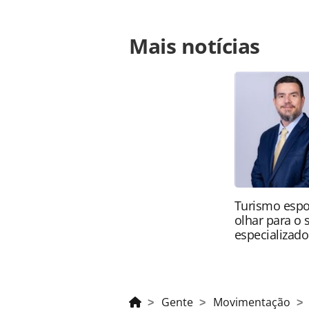
Para compartilhar esse conteúdo, por 
Mais notícias
https://www.panrotas.com.br/gent
comandatuba-se-reforca-em-mice-e-
na página. Todo o conteúdo produzi
legislação brasileira sobre direito
da PANROTAS Editora (copyright@pa
Turismo espo
olhar para o
especializado
Gente
Movimentação