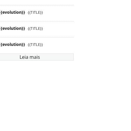
{{evolution}}
{{TITLE}}
{{evolution}}
{{TITLE}}
{{evolution}}
{{TITLE}}
Leia mais