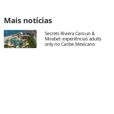
Para compartilhar esse conteúdo, por favor utilize o link
Mais notícias
https://www.panrotas.com.br/gente/movimentacao/2022/03
levy-deixa-a-interpoint-e-vai-a-gsp-travel_187995.html ou as
ferramentas oferecidas na página. Todo o conteúdo
Secrets Riviera Cancun &
produzido pela PANROTAS Editora é protegido pela
Mirabel: experiências adults
legislação brasileira sobre direito autoral. Não reproduza o
only no Caribe Mexicano
conteúdo sem autorização da PANROTAS Editora
(copyright@panrotas.com.br).