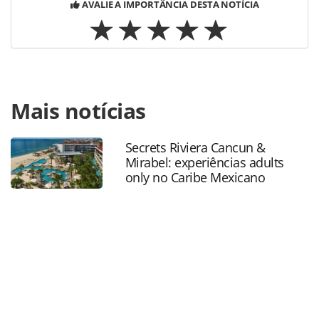
AVALIE A IMPORTÂNCIA DESTA NOTÍCIA
Para compartilhar esse conteúdo, por favor utilize o link
Mais notícias
https://www.panrotas.com.br/gente/movimentacao/2023/
cruzeiros-apresenta-novo-gerente-comercial-no-
brasil_196980.html ou as ferramentas oferecidas na
Secrets Riviera Cancun &
página. Todo o conteúdo produzido pela PANROTAS
Mirabel: experiências adults
Editora é protegido pela legislação brasileira sobre direito
only no Caribe Mexicano
autoral. Não reproduza o conteúdo sem autorização da
PANROTAS Editora (copyright@panrotas.com.br).