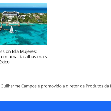
pela PANROTAS Editora é protegido pela legislação
ão reproduza o conteúdo sem autorização da
tas.com.br).
ssion Isla Mujeres:
e em uma das ilhas mais
éxico
Guilherme Campos é promovido a diretor de Produtos da F