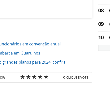
uncionários em convenção anual
embarca em Guarulhos
 grandes planos para 2024; confira
CIA
CLIQUE E VOTE
favor utilize o link
e/movimentacao/2024/02/guilherme-campos-e-
-flot_203257.html ou as ferramentas oferecidas na