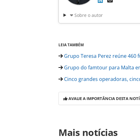
Sobre o autor
LEIA TAMBÉM
Grupo Teresa Perez reúne 460 f
Grupo do famtour para Malta 
Cinco grandes operadoras, cinco
AVALIE A IMPORTÂNCIA DESTA NOTÍ
Para compartilhar esse conteúdo, por 
Mais notícias
https://www.panrotas.com.br/gent
promovido-a-diretor-de-produtos-da