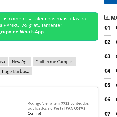
MA
cias como essa, além das mais lidas da
ta PANROTAS gratuitamente?
grupo de WhatsApp.
osa
New Age
Guilherme Campos
Tiago Barbosa
Rodrigo Vieira tem
7722
conteúdos
publicados no
Portal PANROTAS
.
Confira!