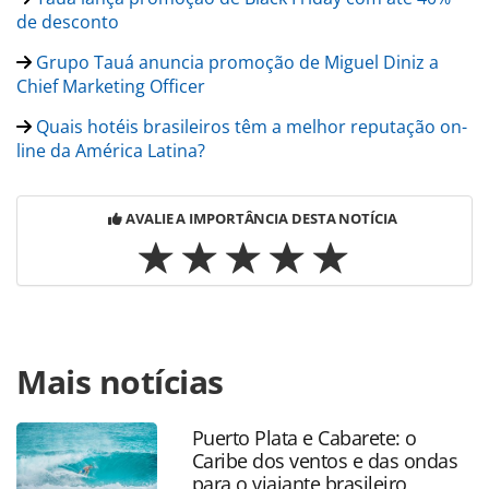
de desconto
Grupo Tauá anuncia promoção de Miguel Diniz a
Chief Marketing Officer
Quais hotéis brasileiros têm a melhor reputação on-
line da América Latina?
AVALIE A IMPORTÂNCIA DESTA NOTÍCIA
Para compartilhar esse conteúdo, por favor utilize o link
Mais notícias
https://www.panrotas.com.br/gente/movimentacao/2026/0
de-bonadona-deixa-conselho-consultivo-do-grupo-taua-
apos-sete-anos_224913.html ou as ferramentas oferecidas
Puerto Plata e Cabarete: o
na página. Todo o conteúdo produzido pela PANROTAS
Caribe dos ventos e das ondas
Editora é protegido pela legislação brasileira sobre direito
para o viajante brasileiro