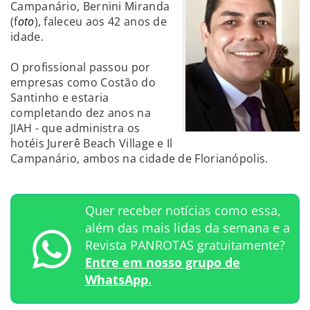
Campanário, Bernini Miranda
(f
oto
), faleceu aos 42 anos de
idade.
O profissional passou por
empresas como Costão do
Santinho e estaria
completando dez anos na
JIAH - que administra os
hotéis Jurerê Beach Village e Il
Campanário, ambos na cidade de Florianópolis.
Quer receber notícias como essa,
além das mais lidas da semana e a
Revista PANROTAS gratuitamente?
Entre em nosso grupo de
WhatsApp.