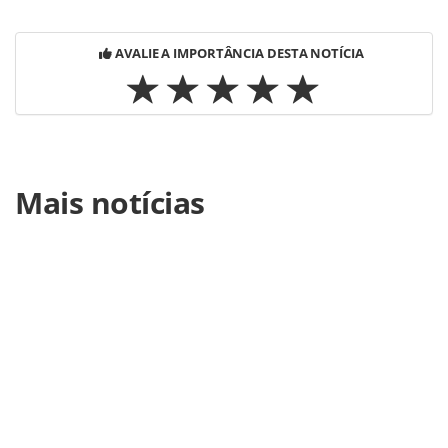
AVALIE A IMPORTÂNCIA DESTA NOTÍCIA
Para compartilhar esse conteúdo, por favor utilize o link
Mais notícias
https://www.panrotas.com.br/gente/reconhecimento/2018/
bernini-miranda-gerente-de-vendas-da-jiah_153846.html
ou as ferramentas oferecidas na página. Todo o conteúdo
produzido pela PANROTAS Editora é protegido pela
legislação brasileira sobre direito autoral. Não reproduza o
conteúdo sem autorização da PANROTAS Editora
(copyright@panrotas.com.br).