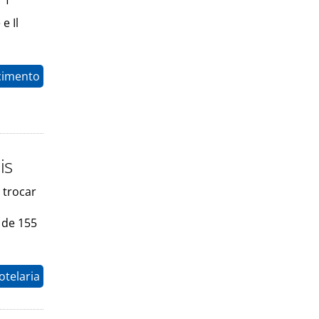
e Il
cimento
is
 trocar
 de 155
otelaria