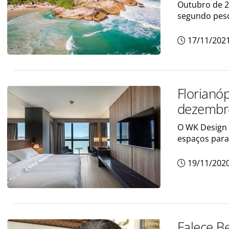
Outubro de 2
segundo pes
17/11/202
Florianó
dezembro
O WK Design 
espaços para
19/11/202
Falece B