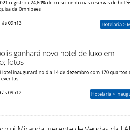
021 registrou 24,60% de crescimento nas reservas de hotéi
quisa da Omnibees
1 às 09h13
Hotelaria > 
polis ganhará novo hotel de luxo em
; fotos
Hotel inaugurará no dia 14 de dezembro com 170 quartos e
 eventos
0 às 09h12
Hotelaria > Inau
ernini Miranda, gerente de Vendas da JI