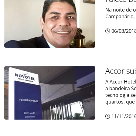
Na noite de o
Campanário, 
06/03/201
Accor sub
A Accor Hote
a bandeira So
tecnologia s
quartos, que
11/11/201