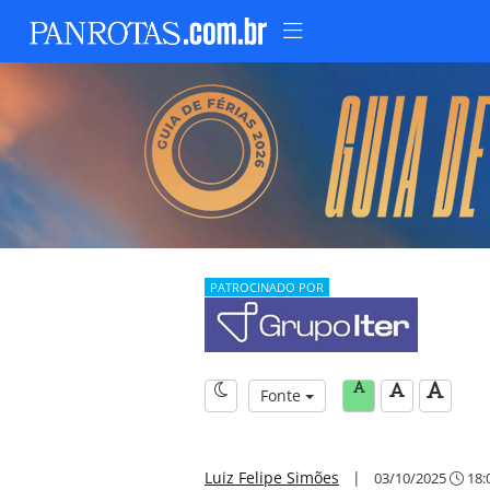
PATROCINADO POR
Fonte
Luiz Felipe Simões
|
03/10/2025
18: