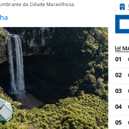
umbrante da Cidade Maravilhosa.
cha
MA