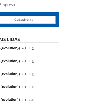
Cadastre-se
IS LIDAS
{{evolution}}
{{TITLE}}
{{evolution}}
{{TITLE}}
{{evolution}}
{{TITLE}}
{{evolution}}
{{TITLE}}
{{evolution}}
{{TITLE}}