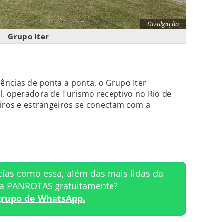
Divulgação
Grupo Iter
ências de ponta a ponta, o Grupo Iter
l, operadora de Turismo receptivo no Rio de
eiros e estrangeiros se conectam com a
cias como essa, além das mais lidas da
ta PANROTAS gratuitamente?
grupo de WhatsApp.