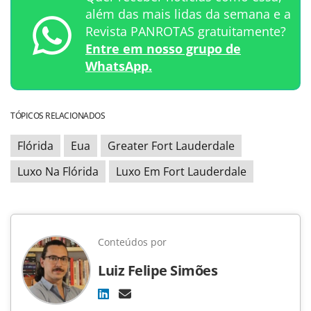
além das mais lidas da semana e a
Revista PANROTAS gratuitamente?
Entre em nosso grupo de
WhatsApp.
TÓPICOS RELACIONADOS
Flórida
Eua
Greater Fort Lauderdale
Luxo Na Flórida
Luxo Em Fort Lauderdale
Conteúdos por
Luiz Felipe Simões